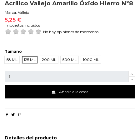
Acrílico Vallejo Amarillo Óxido Hierro Nº8
Marca:
Vallejo
5,25 €
Impuestos incluidos
No hay opiniones de momento
Tamaño
58 ML
125 ML
200 ML
500 ML
1000 ML
Añadir a la cesta
Detalles del producto