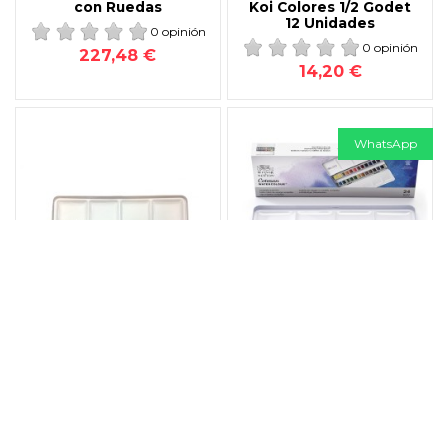
con Ruedas
Koi Colores 1/2 Godet
12 Unidades
0 opinión
0 opinión
227,48 €
14,20 €
WhatsApp
Fuera de stock
Caja Acuarelas W&N
Caja Metal Acuarela 24
Metal 5 ml 12 Unidades
SG Cotman
0 opinión
0 opinión
65,10 €
62,50 €