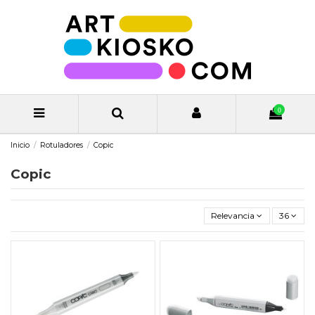
0
Inicio
Rotuladores
Copic
Copic
Relevancia
36