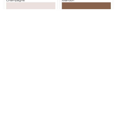
Rotulador Copic Ciao
Rotulador Copic Ciao
Champagne E71
Marrón E77
1 opinión
0 opinión
5,15 €
5,15 €