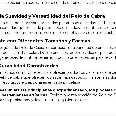
na selección cuidadosamente curada de pinceles con pelo de cab
a Suavidad y Versatilidad del Pelo de Cabra
on pelo de cabra son apreciados por artistas de todas las discip
cantidad generosa de pintura. Su delicadeza al contacto con la s
 en una herramienta imprescindible en el kit de cualquier artista.
ta con Diferentes Tamaños y Formas
tegoría de Pelo de Cabra, encontrarás una variedad de pinceles 
 técnicas individuales. Desde pinceles redondos ideales para deta
generosas de pintura, tenemos todo lo que necesitas para llevar t
Durabilidad Garantizadas
enda, nos comprometemos a ofrecer productos de la más alta calid
pelo de cabra que ofrecemos están fabricados con materiales dura
r resultados excepcionales en cada pincelada.
eas un artista principiante o experimentado, los pinceles 
 herramientas artísticas.
Explora nuestra sección de Pelo de C
az tu pedido hoy y lleva tu arte al siguiente nivel!