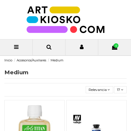
0
Inicio
Accesorios/Auxiliares
Medium
Medium
Relevancia
17