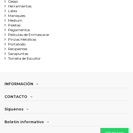
Gesso
Herramientas
Látex
Maniquíes
Medium
Paletas
Pegamentos
Películas de Enmascarar
Pinzas Metálicas
Portatodo
Recipientes
Sacapuntas
Torneta de Escultor
INFORMACIÓN
CONTACTO
Síguenos
Boletin informativo
WhatsApp