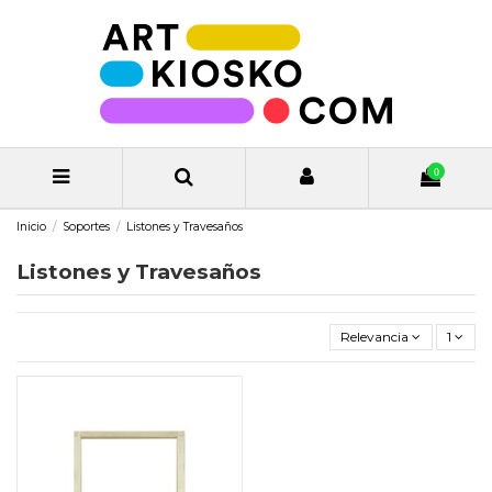
0
Inicio
Soportes
Listones y Travesaños
Listones y Travesaños
Relevancia
1