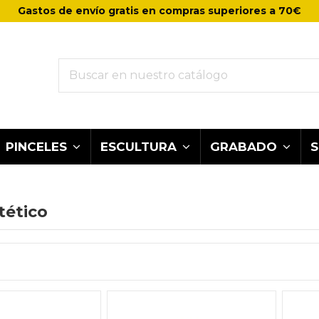
Gastos de envío gratis en compras superiores a 70€
PINCELES
ESCULTURA
GRABADO
tético