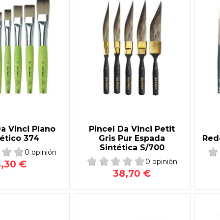
Da Vinci Plano
Pincel Da Vinci Petit
tético 374
Gris Pur Espada
Red
Sintética S/700
0 opinión
0 opinión
3,30 €
38,70 €