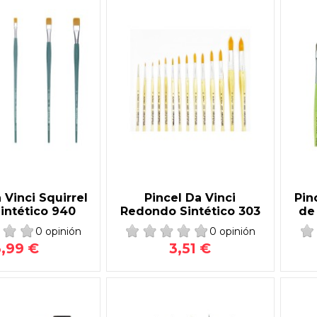
 Vinci Squirrel
Pincel Da Vinci
Pin
intético 940
Redondo Sintético 303
de
0 opinión
0 opinión
3,99 €
3,51 €