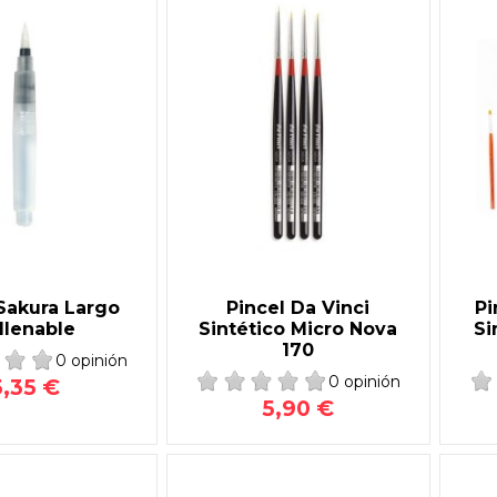
Sakura Largo
Pincel Da Vinci
Pi
llenable
Sintético Micro Nova
Si
170
0 opinión
0 opinión
5,35 €
5,90 €