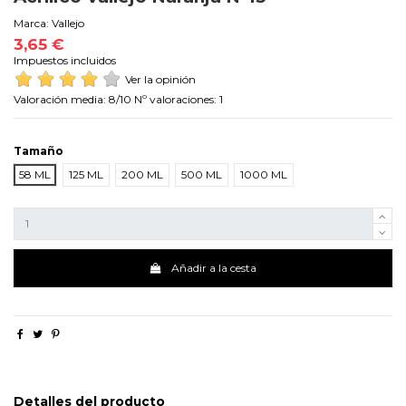
Marca:
Vallejo
3,65 €
Impuestos incluidos
Ver la opinión
Valoración media:
8
/10 Nº valoraciones:
1
Tamaño
58 ML
125 ML
200 ML
500 ML
1000 ML
Añadir a la cesta
Detalles del producto