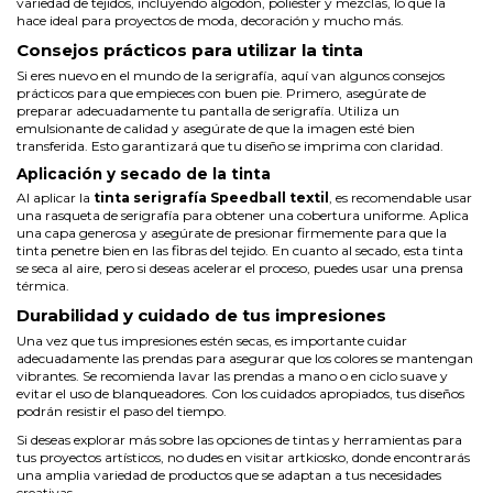
variedad de tejidos, incluyendo algodón, poliéster y mezclas, lo que la
hace ideal para proyectos de moda, decoración y mucho más.
Consejos prácticos para utilizar la tinta
Si eres nuevo en el mundo de la serigrafía, aquí van algunos consejos
prácticos para que empieces con buen pie. Primero, asegúrate de
preparar adecuadamente tu pantalla de serigrafía. Utiliza un
emulsionante de calidad y asegúrate de que la imagen esté bien
transferida. Esto garantizará que tu diseño se imprima con claridad.
Aplicación y secado de la tinta
Al aplicar la
tinta serigrafía Speedball textil
, es recomendable usar
una rasqueta de serigrafía para obtener una cobertura uniforme. Aplica
una capa generosa y asegúrate de presionar firmemente para que la
tinta penetre bien en las fibras del tejido. En cuanto al secado, esta tinta
se seca al aire, pero si deseas acelerar el proceso, puedes usar una prensa
térmica.
Durabilidad y cuidado de tus impresiones
Una vez que tus impresiones estén secas, es importante cuidar
adecuadamente las prendas para asegurar que los colores se mantengan
vibrantes. Se recomienda lavar las prendas a mano o en ciclo suave y
evitar el uso de blanqueadores. Con los cuidados apropiados, tus diseños
podrán resistir el paso del tiempo.
Si deseas explorar más sobre las opciones de tintas y herramientas para
tus proyectos artísticos, no dudes en visitar
artkiosko
, donde encontrarás
una amplia variedad de productos que se adaptan a tus necesidades
creativas.