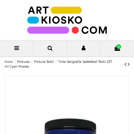
0
Inicio
Pinturas
Pintura Textil
Tinta Serigrafía Speedball Textil 237
ml Cyan Process