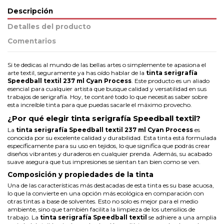
Descripción
Detalles del producto
Comentarios
Si te dedicas al mundo de las bellas artes o simplemente te apasiona el
arte textil, seguramente ya has oído hablar de la
tinta serigrafía
Speedball textil 237 ml Cyan Process
. Este producto es un aliado
esencial para cualquier artista que busque calidad y versatilidad en sus
trabajos de serigrafía. Hoy, te contaré todo lo que necesitas saber sobre
esta increíble tinta para que puedas sacarle el máximo provecho.
¿Por qué elegir tinta serigrafía Speedball textil?
La
tinta serigrafía Speedball textil 237 ml Cyan Process
es
conocida por su excelente calidad y durabilidad. Esta tinta está formulada
específicamente para su uso en tejidos, lo que significa que podrás crear
diseños vibrantes y duraderos en cualquier prenda. Además, su acabado
suave asegura que tus impresiones se sientan tan bien como se ven.
Composición y propiedades de la tinta
Una de las características más destacadas de esta tinta es su base acuosa,
lo que la convierte en una opción más ecológica en comparación con
otras tintas a base de solventes. Esto no solo es mejor para el medio
ambiente, sino que también facilita la limpieza de los utensilios de
trabajo. La
tinta serigrafía Speedball textil
se adhiere a una amplia