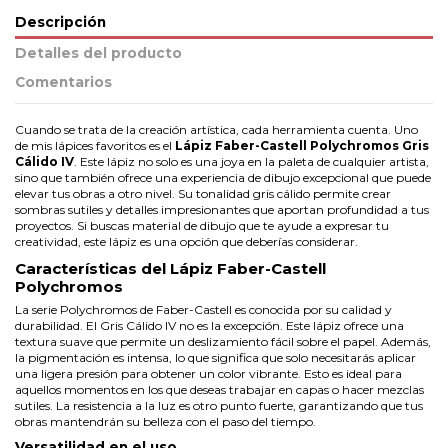
Descripción
Detalles del producto
Comentarios
Cuando se trata de la creación artística, cada herramienta cuenta. Uno
de mis lápices favoritos es el
Lápiz Faber-Castell Polychromos Gris
Cálido IV
. Este lápiz no solo es una joya en la paleta de cualquier artista,
sino que también ofrece una experiencia de dibujo excepcional que puede
elevar tus obras a otro nivel. Su tonalidad gris cálido permite crear
sombras sutiles y detalles impresionantes que aportan profundidad a tus
proyectos. Si buscas
material de dibujo
que te ayude a expresar tu
creatividad, este lápiz es una opción que deberías considerar.
Características del Lápiz Faber-Castell
Polychromos
La serie Polychromos de Faber-Castell es conocida por su calidad y
durabilidad. El Gris Cálido IV no es la excepción. Este lápiz ofrece una
textura suave que permite un deslizamiento fácil sobre el papel. Además,
la pigmentación es intensa, lo que significa que solo necesitarás aplicar
una ligera presión para obtener un color vibrante. Esto es ideal para
aquellos momentos en los que deseas trabajar en capas o hacer mezclas
sutiles. La resistencia a la luz es otro punto fuerte, garantizando que tus
obras mantendrán su belleza con el paso del tiempo.
Versatilidad en el uso