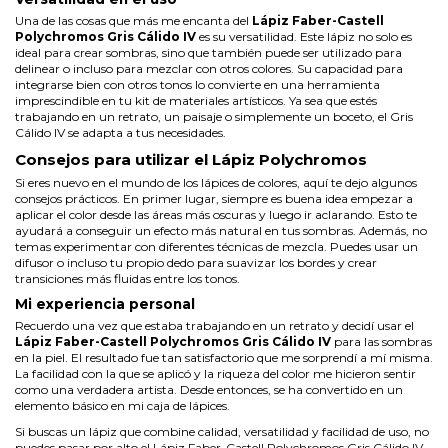
Una de las cosas que más me encanta del
Lápiz Faber-Castell
Polychromos Gris Cálido IV
es su versatilidad. Este lápiz no solo es
ideal para crear sombras, sino que también puede ser utilizado para
delinear o incluso para mezclar con otros colores. Su capacidad para
integrarse bien con otros tonos lo convierte en una herramienta
imprescindible en tu kit de materiales artísticos. Ya sea que estés
trabajando en un retrato, un paisaje o simplemente un boceto, el Gris
Cálido IV se adapta a tus necesidades.
Consejos para utilizar el Lápiz Polychromos
Si eres nuevo en el mundo de los lápices de colores, aquí te dejo algunos
consejos prácticos. En primer lugar, siempre es buena idea empezar a
aplicar el color desde las áreas más oscuras y luego ir aclarando. Esto te
ayudará a conseguir un efecto más natural en tus sombras. Además, no
temas experimentar con diferentes técnicas de mezcla. Puedes usar un
difusor o incluso tu propio dedo para suavizar los bordes y crear
transiciones más fluidas entre los tonos.
Mi experiencia personal
Recuerdo una vez que estaba trabajando en un retrato y decidí usar el
Lápiz Faber-Castell Polychromos Gris Cálido IV
para las sombras
en la piel. El resultado fue tan satisfactorio que me sorprendí a mí misma.
La facilidad con la que se aplicó y la riqueza del color me hicieron sentir
como una verdadera artista. Desde entonces, se ha convertido en un
elemento básico en mi caja de lápices.
Si buscas un lápiz que combine calidad, versatilidad y facilidad de uso, no
puedes pasar por alto el Lápiz Faber-Castell Polychromos Gris Cálido IV.