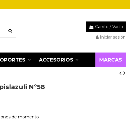
Carrito
/
Vacío
Iniciar sesión
MARCAS
SOPORTES
ACCESORIOS
apislazuli Nº58
niones de momento