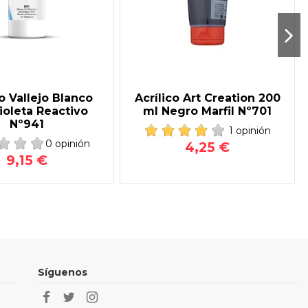
co Vallejo Blanco
Acrílico Art Creation 200
violeta Reactivo
ml Negro Marfil Nº701
Nº941
1 opinión
0 opinión
4,25 €
9,15 €
Síguenos