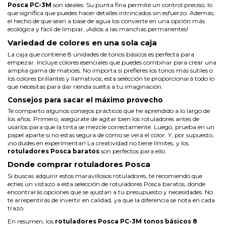
Posca PC-3M
son ideales. Su punta fina permite un control preciso, lo
que significa que puedes hacer detalles intrincados sin esfuerzo. Además,
el hecho de que sean a base de agua los convierte en una opción más
ecológica y fácil de limpiar. ¡Adiós a las manchas permanentes!
Variedad de colores en una sola caja
La caja que contiene 8 unidades de tonos básicos es perfecta para
empezar. Incluye colores esenciales que puedes combinar para crear una
amplia gama de matices. No importa si prefieres los tonos más sutiles o
los colores brillantes y llamativos; esta selección te proporcionará todo lo
que necesitas para dar rienda suelta a tu imaginación.
Consejos para sacar el máximo provecho
Te comparto algunos consejos prácticos que he aprendido a lo largo de
los años. Primero, asegúrate de agitar bien los rotuladores antes de
usarlos para que la tinta se mezcle correctamente. Luego, prueba en un
papel aparte si no estás segura de cómo se verá el color. Y, por supuesto,
¡no dudes en experimentar! La creatividad no tiene límites, y los
rotuladores Posca baratos
son perfectos para ello.
Donde comprar rotuladores Posca
Si buscas adquirir estos maravillosos rotuladores, te recomiendo que
eches un vistazo a esta selección de
rotuladores Posca baratos
, donde
encontrarás opciones que se ajustan a tu presupuesto y necesidades. No
te arrepentirás de invertir en calidad, ya que la diferencia se nota en cada
trazo.
En resumen, los
rotuladores Posca PC-3M tonos básicos 8