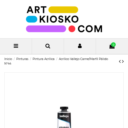
0
Inicio
Pinturas
Pintura Acrílica
Acrílico Vallejo Carne/Marfil Pálido
Nº44