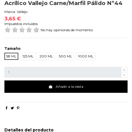
Acrílico Vallejo Carne/Marfil Pálido Nº44
Marca:
Vallejo
3,65 €
Impuestos incluidos
No hay opiniones de momento
Tamaño
58 ML
125 ML
200 ML
500 ML
1000 ML
Añadir a la cesta
Detalles del producto