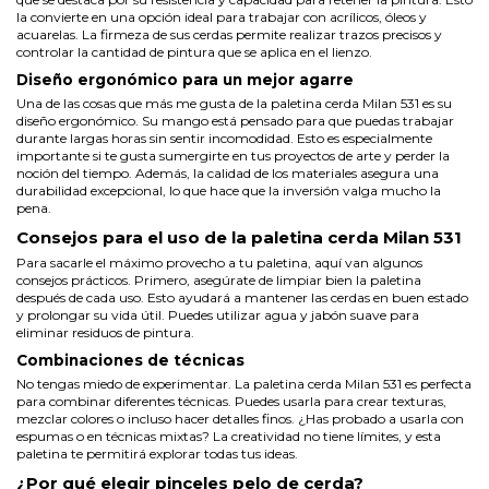
la convierte en una opción ideal para trabajar con acrílicos, óleos y
acuarelas. La firmeza de sus cerdas permite realizar trazos precisos y
controlar la cantidad de pintura que se aplica en el lienzo.
Diseño ergonómico para un mejor agarre
Una de las cosas que más me gusta de la paletina cerda Milan 531 es su
diseño ergonómico. Su mango está pensado para que puedas trabajar
durante largas horas sin sentir incomodidad. Esto es especialmente
importante si te gusta sumergirte en tus proyectos de arte y perder la
noción del tiempo. Además, la calidad de los materiales asegura una
durabilidad excepcional, lo que hace que la inversión valga mucho la
pena.
Consejos para el uso de la paletina cerda Milan 531
Para sacarle el máximo provecho a tu paletina, aquí van algunos
consejos prácticos. Primero, asegúrate de limpiar bien la paletina
después de cada uso. Esto ayudará a mantener las cerdas en buen estado
y prolongar su vida útil. Puedes utilizar agua y jabón suave para
eliminar residuos de pintura.
Combinaciones de técnicas
No tengas miedo de experimentar. La paletina cerda Milan 531 es perfecta
para combinar diferentes técnicas. Puedes usarla para crear texturas,
mezclar colores o incluso hacer detalles finos. ¿Has probado a usarla con
espumas o en técnicas mixtas? La creatividad no tiene límites, y esta
paletina te permitirá explorar todas tus ideas.
¿Por qué elegir pinceles pelo de cerda?