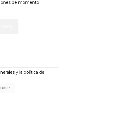
niones de momento
a cesta
erales y la política de