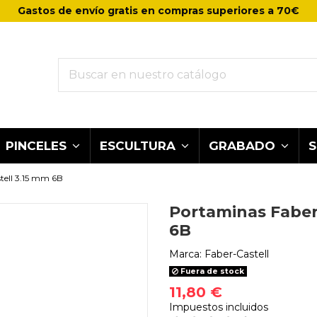
Gastos de envío gratis en compras superiores a 70€
PINCELES
ESCULTURA
GRABADO
tell 3.15 mm 6B
Portaminas Faber
6B
Marca:
Faber-Castell
Fuera de stock
11,80 €
Impuestos incluidos