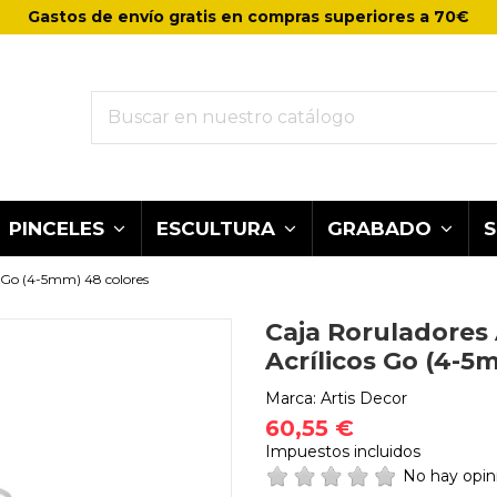
Gastos de envío gratis en compras superiores a 70€
PINCELES
ESCULTURA
GRABADO
s Go (4-5mm) 48 colores
Caja Roruladores 
Acrílicos Go (4-5
Marca:
Artis Decor
60,55 €
Impuestos incluidos
No hay opi