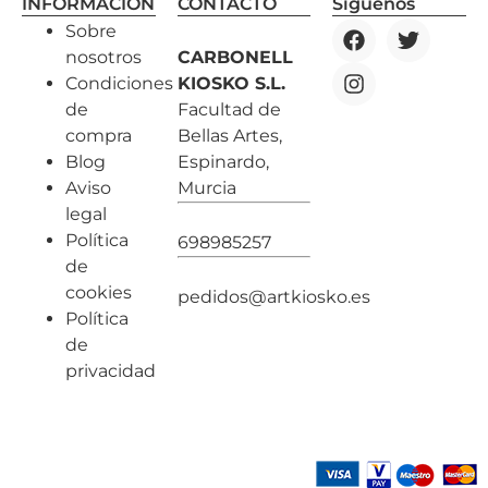
INFORMACIÓN
CONTACTO
Síguenos
Sobre
nosotros
CARBONELL
Condiciones
KIOSKO S.L.
de
Facultad de
compra
Bellas Artes,
Blog
Espinardo,
Aviso
Murcia
legal
Política
698985257
de
cookies
pedidos@artkiosko.es
Política
de
privacidad